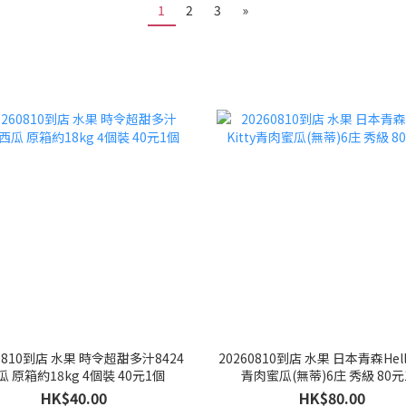
1
2
3
»
60810到店 水果 時令超甜多汁8424
20260810到店 水果 日本青森Hello
瓜 原箱約18kg 4個裝 40元1個
青肉蜜瓜(無蒂)6庄 秀級 80元
HK$40.00
HK$80.00