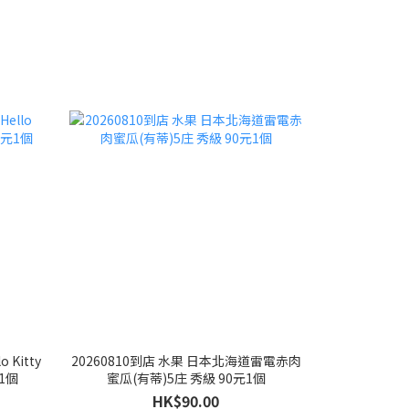
 Kitty
20260810到店 水果 日本北海道雷電赤肉
1個
蜜瓜(有蒂)5庄 秀級 90元1個
HK$90.00