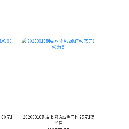
 80元1
20260818到店 乾貨 A02魚仔乾 75元1磅
預售