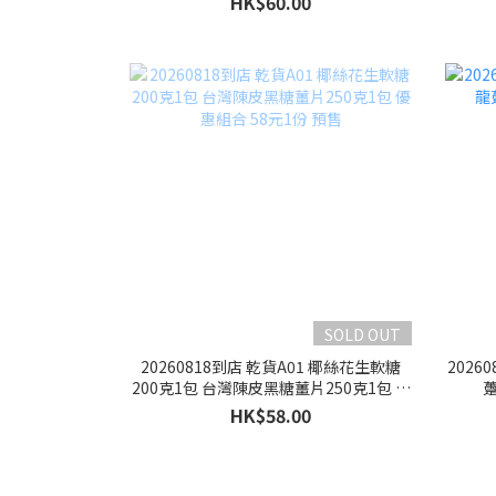
HK$60.00
SOLD OUT
20260818到店 乾貨A01 椰絲花生軟糖
2026
200克1包 台灣陳皮黑糖薑片250克1包 優
躉
惠組合 58元1份 預售
HK$58.00