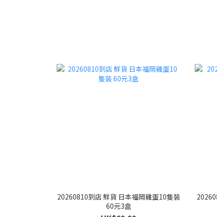
20260810到店 鮮貨 日本福岡雞蛋10隻裝
2026
60元3盒