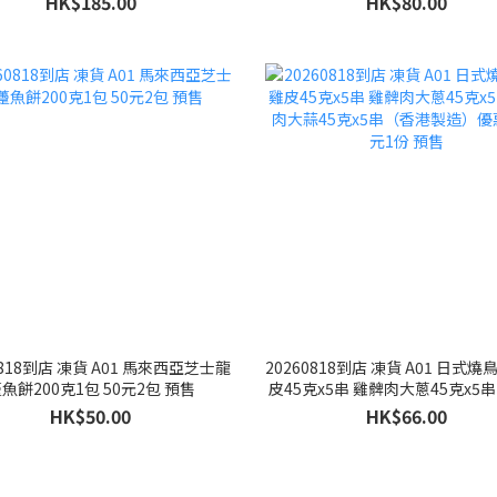
HK$185.00
HK$80.00
0818到店 凍貨 A01 馬來西亞芝士龍
20260818到店 凍貨 A01 日式燒
魚餅200克1包 50元2包 預售
皮45克x5串 雞髀肉大蔥45克x5
大蒜45克x5串（香港製造）優惠價
HK$50.00
HK$66.00
份 預售