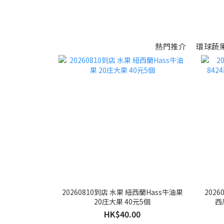
熱門推介
環球蔬
20260810到店 水果 紐西蘭Hass牛油果
202
20庄大果 40元5個
西
HK$40.00