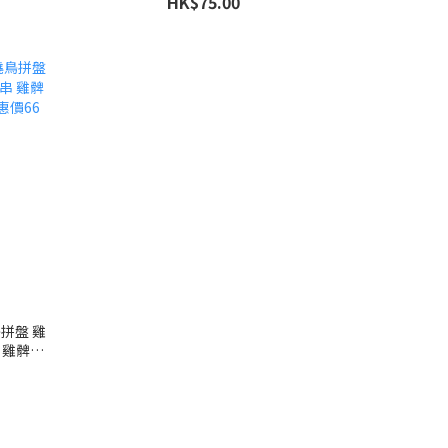
HK$75.00
鳥拼盤 雞
串 雞髀肉
66元1