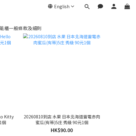
English
能櫃一般條款及細則
 Kitty
20260810到店 水果 日本北海道雷電赤肉
1個
蜜瓜(有蒂)5庄 秀級 90元1個
HK$90.00