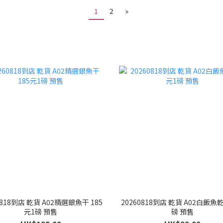
1
2
»
0818到店 乾貨 A02精選銀魚干 185
20260818到店 乾貨 A02白飯魚乾
元1磅 預售
磅 預售