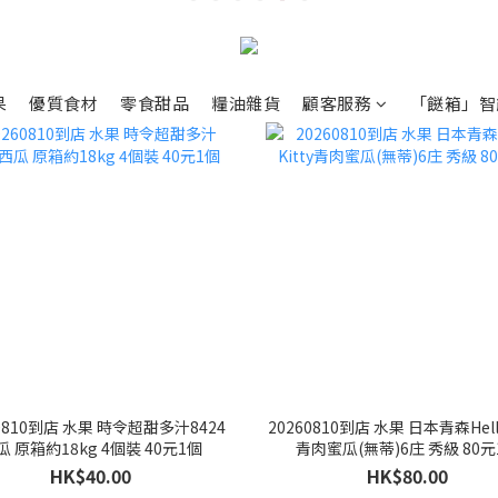
果
優質食材
零食甜品
糧油雜貨
顧客服務
「餸箱」智
60810到店 水果 時令超甜多汁8424
20260810到店 水果 日本青森Hello
瓜 原箱約18kg 4個裝 40元1個
青肉蜜瓜(無蒂)6庄 秀級 80元
HK$40.00
HK$80.00