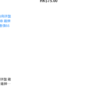
HK$75.00
鳥拼盤 雞
串 雞髀肉
66元1