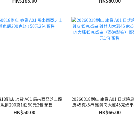
HK$185.00
HK$80.00
0818到店 凍貨 A01 馬來西亞芝士龍
20260818到店 凍貨 A01 日式燒
魚餅200克1包 50元2包 預售
皮45克x5串 雞髀肉大蔥45克x5
大蒜45克x5串（香港製造）優惠價
HK$50.00
HK$66.00
份 預售