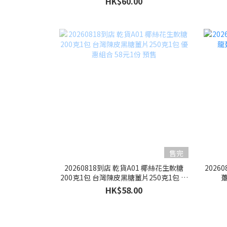
HK$60.00
售完
20260818到店 乾貨A01 椰絲花生軟糖
2026
200克1包 台灣陳皮黑糖薑片250克1包 優
躉
惠組合 58元1份 預售
HK$58.00