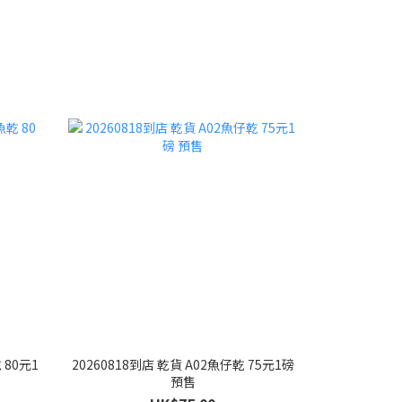
 80元1
20260818到店 乾貨 A02魚仔乾 75元1磅
預售