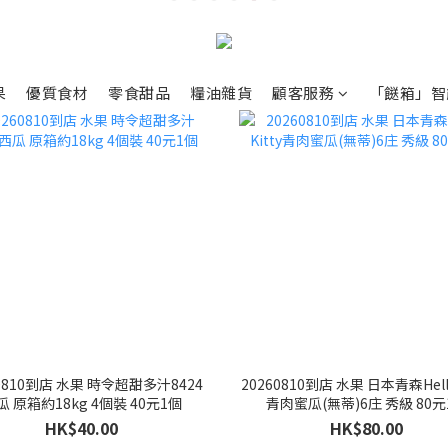
果
優質食材
零食甜品
糧油雜貨
顧客服務
「餸箱」智
60810到店 水果 時令超甜多汁8424
20260810到店 水果 日本青森Hello
瓜 原箱約18kg 4個裝 40元1個
青肉蜜瓜(無蒂)6庄 秀級 80元
HK$40.00
HK$80.00