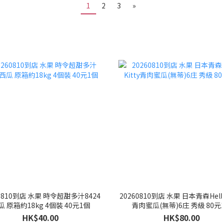
1
2
3
»
60810到店 水果 時令超甜多汁8424
20260810到店 水果 日本青森Hello
瓜 原箱約18kg 4個裝 40元1個
青肉蜜瓜(無蒂)6庄 秀級 80元
HK$40.00
HK$80.00