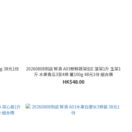
g 38元1份
20260808到店 鮮貨 A03新鮮蔬菜包E 菠菜1斤 生菜1
斤 水果青瓜3至4條 薑100g 48元1份 組合價
HK$48.00