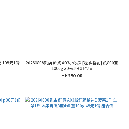
 108元1份
20260808到店 鮮貨 A03小冬瓜 [送 夜香花] 約800至
1000g 30元1份 組合價
HK$30.00