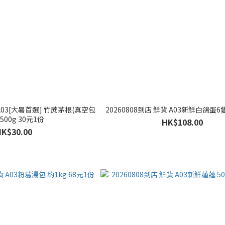
 A03[大暑首選] 竹蔗茅根(真空包
20260808到店 鮮貨 A03新鮮白鴿蛋6隻
裝)約500g 30元1份
HK$108.00
HK$30.00