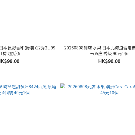
 日本長野香印(房裝)12秀2L 99
20260808到店 水果 日本北海道雷電
1房 超抵價
蒂)5庄 秀級 90元1個
HK$99.00
HK$90.00