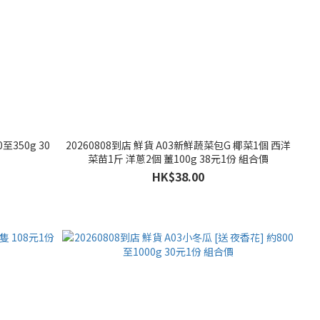
至350g 30
20260808到店 鮮貨 A03新鮮蔬菜包G 椰菜1個 西洋
菜苗1斤 洋蔥2個 薑100g 38元1份 組合價
HK$38.00