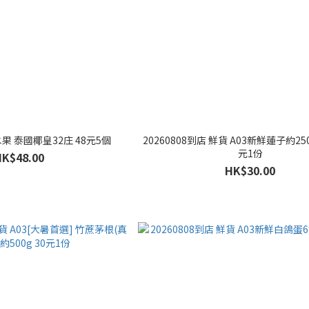
 水果 泰國椰皇32庄 48元5個
20260808到店 鮮貨 A03新鮮蓮子約250
元1份
HK$48.00
HK$30.00