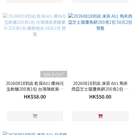
SOLD OUT
20260818到店 乾貨A01 椰絲花
20260818到店 凍貨 A01 馬來
生軟糖200克1包 台灣陳皮黑糖
西亞芝士龍躉魚餅200克1包 50
薑片250克1包 優惠組合 58元1
元2包 預售
HK$58.00
HK$50.00
份 預售