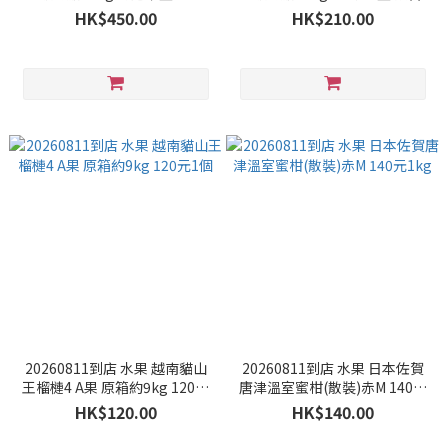
1板 預售
HK$450.00
HK$210.00
20260811到店 水果 越南貓山
20260811到店 水果 日本佐賀
王榴槤4 A果 原箱約9kg 120元
唐津溫室蜜柑(散裝)赤M 140元
1個
1kg
HK$120.00
HK$140.00