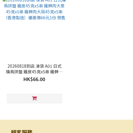
20260818到店 凍貨 A01 日式
燒鳥拼盤 雞皮45克x5串 雞髀肉
大蔥45克x5串 雞髀肉大蒜45克
HK$66.00
x5串（香港製造）優惠價66元1
份 預售
顧客服務