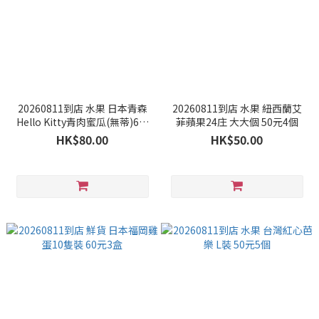
20260811到店 水果 日本青森
20260811到店 水果 紐西蘭艾
Hello Kitty青肉蜜瓜(無蒂)6庄
菲蘋果24庄 大大個 50元4個
秀級 80元1個
HK$80.00
HK$50.00