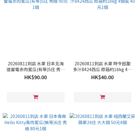
20260811到店 水果 日本北海
20260811到店 水果 時令超甜
道雷電赤肉蜜瓜(有蒂)5庄 秀級
多汁8424西瓜 原箱約18kg 4個
90元1個
裝 40元1個
HK$90.00
HK$40.00