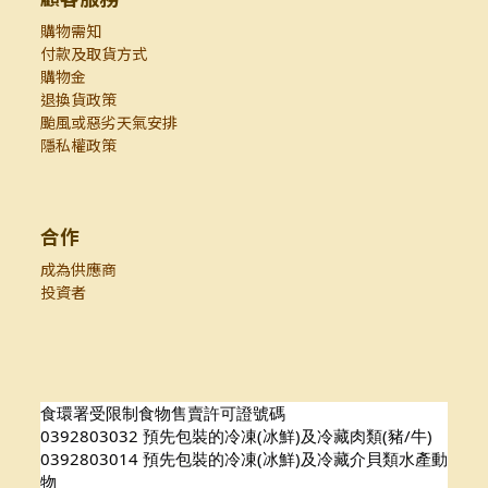
購物需知
付款及取貨方式
購物金
退換貨政策
颱風或惡劣天氣安排
隱私權政策
合作
成為供應商
投資者
食環署受限制食物售賣許可證號碼
0392803032 預先包裝的冷凍(冰鮮)及冷藏肉類(豬/牛)
0392803014 預先包裝的冷凍(冰鮮)及冷藏介貝類水產動
物