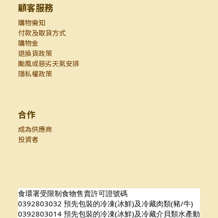
顧客服務
購物需知
付款及取貨方式
購物金
退換貨政策
颱風或惡劣天氣安排
隱私權政策
合作
成為供應商
投資者
食環署受限制食物售賣許可證號碼
0392803032 預先包裝的冷凍(冰鮮)及冷藏肉類(豬/牛)
0392803014 預先包裝的冷凍(冰鮮)及冷藏介貝類水產動