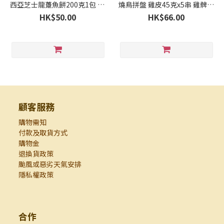
西亞芝士龍躉魚餅200克1包 50
燒鳥拼盤 雞皮45克x5串 雞髀肉
元2包 預售
大蔥45克x5串 雞髀肉大蒜45克
HK$50.00
HK$66.00
x5串（香港製造）優惠價66元1
份 預售
顧客服務
購物需知
付款及取貨方式
購物金
退換貨政策
颱風或惡劣天氣安排
隱私權政策
合作