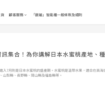
雜貨
顧客服務
「餸箱」智能櫃一般條款及細則
資訊集合！為你講解日本水蜜桃產地、
，進入7月則是日本水蜜桃的盛產期。水蜜桃是溫帶水果，適合在高海
、山梨縣、長野縣、岡山縣及福島縣等。
為全日本水蜜桃生產量第一的地區。山梨縣產出的水蜜桃肉質纖細、飽
三的地區分別為福島縣23%以及長野縣12%。