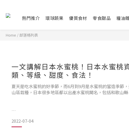
熱門推介
環球蔬果
優質食材
零食甜品
糧油
Home
/
部落格列表
一文講解日本水蜜桃！日本水蜜桃
類、等級、甜度、食法！
夏天是吃水蜜桃的好季節，而6月到9月是水蜜桃的當造季節
山區栽種，日本很多地區都以出產水蜜桃聞名，包括和歌山縣
其中山梨縣被譽為「桃之鄉」，佔全國水蜜桃出貨量31%，
2022-07-04
滿多汁，清爽又香甜，甜度更達16、17度。而生產量第二和第